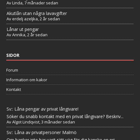
Av Linda,
7 månader sedan
Akutlån utan några lavavgifter
Av erdelj azeljka,
2 år sedan
Lånar ut pengar
Av Annika,
2 år sedan
SIDOR
Forum
Information om kakor
Kontakt
Sv:: Låna pengar av privat långivare!
Söker du snabb kontakt med en privat långivare? Beskriv...
Av Algot Lindqvist, 3 månader sedan
Sv:: Låna av privatpersoner Malmö
Om banker inte har varit rätt väg för dig kanske en pri...