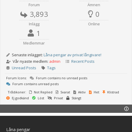
Forum
Ämnen
3,893
0
Inlägg
Online
1
Medlemmar
Senaste inlägget:
Låna pengar av privat långivare!
Vår nyaste medlem:
admin
Recent Posts
Unread Posts
Tags
Forum Icons:
Forum contains no unread posts
Forum contains unread posts
Trådikoner:
Not Replied
Svarat
Aktiv
Het
Klistrad
Ej godkänd
Löst
Privat
Stängt
Låna pengar