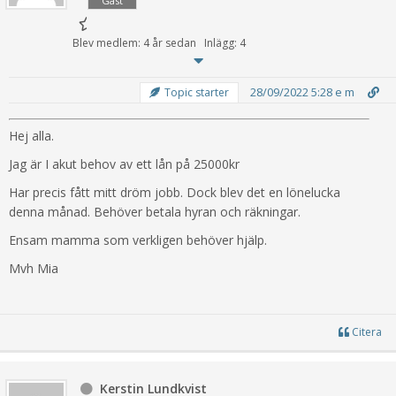
Gäst
Blev medlem: 4 år sedan
Inlägg: 4
28/09/2022 5:28 e m
Topic starter
Hej alla.
Jag är I akut behov av ett lån på 25000kr
Har precis fått mitt dröm jobb. Dock blev det en lönelucka
denna månad. Behöver betala hyran och räkningar.
Ensam mamma som verkligen behöver hjälp.
Mvh Mia
Citera
Kerstin Lundkvist