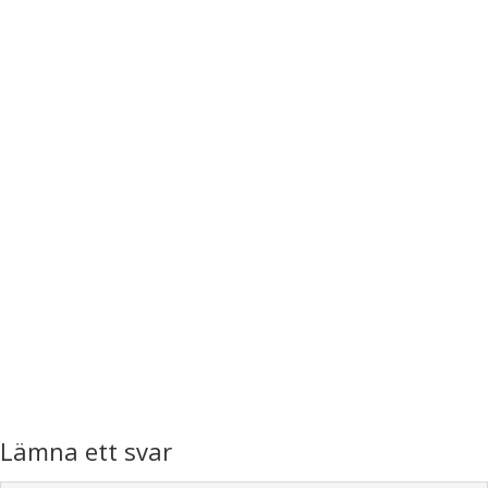
Lämna ett svar