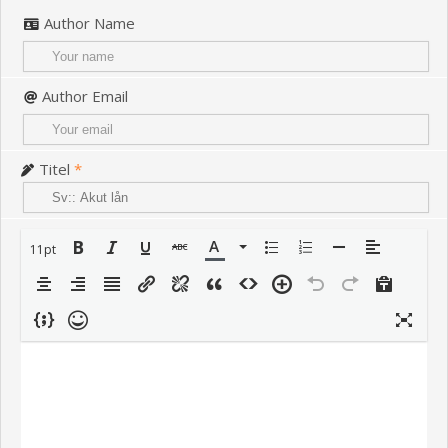
Author Name
Author Email
Titel
*
11pt